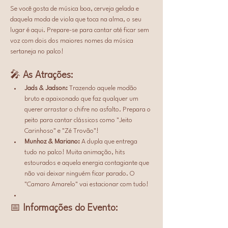
Se você gosta de música boa, cerveja gelada e 
daquela moda de viola que toca na alma, o seu 
lugar é aqui. Prepare-se para cantar até ficar sem 
voz com dois dos maiores nomes da música 
sertaneja no palco!
🎤 
As Atrações:
Jads & Jadson:
 Trazendo aquele modão 
bruto e apaixonado que faz qualquer um 
querer arrastar o chifre no asfalto. Prepara o 
peito para cantar clássicos como "Jeito 
Carinhoso" e "Zé Trovão"!
Munhoz & Mariano:
 A dupla que entrega 
tudo no palco! Muita animação, hits 
estourados e aquela energia contagiante que 
não vai deixar ninguém ficar parado. O 
"Camaro Amarelo" vai estacionar com tudo!
📅 
Informações do Evento: