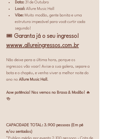
Data:
 31 de Outubro
Local:
 Allure Music Hall
Vibe:
 Muito modão, gente bonita e uma 
estrutura impecável para você curtir cada 
segundo!
🎟️ 
Garanta já o seu ingresso! 
wwww.allureingressos.com.br
Não deixe para a última hora, porque os 
ingressos vão voar! Avise a sua galera, separe a 
bota e o chapéu, e venha viver a melhor noite do 
ano no 
Allure Music Hall
.
Aow potência! Nos vemos no Brasa & Modão!
 🔥
🍻
CAPACIDADE TOTAL: 3.900 pessoas (Em pé 
e/ou sentados)
*Publico médio por evento 2.100 pessoas - Cota de 