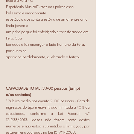
Bela e a Fera - O
Espetáculo Musical”, traz aos palcos esse 
belíssimo e emocionante
espetáculo que conta a estória de amor entre uma 
linda jovem e
um príncipe que foi enfeitiçado e transformado em 
Fera. Sua
bondade a faz enxergar o lado humano da Fera, 
por quem se
apaixona perdidamente, quebrando o feitiço.
CAPACIDADE TOTAL: 3.900 pessoas (Em pé 
e/ou sentados)
*Publico médio por evento 2.100 pessoas - Cota de 
ingressos do tipo meia-entrada, limitada a 40% da 
capacidade, conforme a Lei Federal n.º 
12.933/2013. Idosos não fazem parte destes 
números e não estão submetidos à limitação, por 
estarem enquadrados na Lei 10.741/2003.